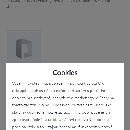
zkoušku", kde zájemce nejdříve absolvuje školení z širokého
oboru…
Cookies
Jiří Šufana
Vážený návštěvníku, potvrzením pomocí tlačítka OK
4.1
udělujete souhlas nám a našim partnerům s použitím
nám. Svobody 831/21, Jeseník - Jeseník
cookies pro nezbytné, analytické a marketingové účely na
tomto zařízení. Volbou Nastavení můžete sami určit, jaké
skupiny cookies je možné zpracovávat, popřípadě jejich
zpracování úplně zakázat. Ukládání nezbytných cookies
probíhá vždy, a to v zájmu zachování funkčnosti webové