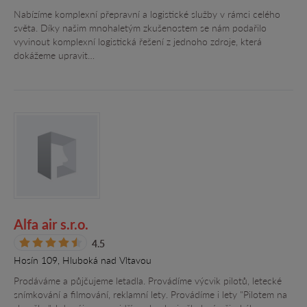
Nabízíme komplexní přepravní a logistické služby v rámci celého
světa. Díky našim mnohaletým zkušenostem se nám podařilo
vyvinout komplexní logistická řešení z jednoho zdroje, která
dokážeme upravit…
Alfa air s.r.o.
4.5
Hosín 109, Hluboká nad Vltavou
Prodáváme a půjčujeme letadla. Provádíme výcvik pilotů, letecké
snímkování a filmování, reklamní lety. Provádíme i lety "Pilotem na