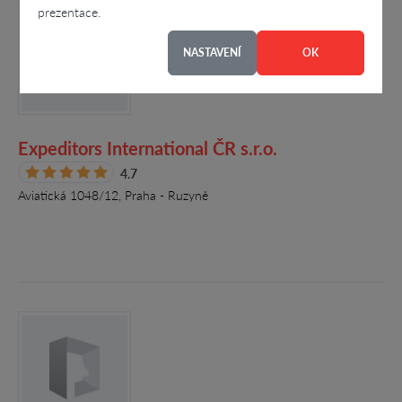
prezentace.
NASTAVENÍ
OK
Expeditors International ČR s.r.o.
4.7
Aviatická 1048/12, Praha - Ruzyně