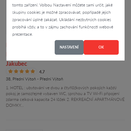
tomto zařízení. Volbou Nastavení můžete sami určit, jaké
skupiny cookies je možné zpracovávat, popřípadě jejich
zpracování úplně zakázat. Ukládání nezbytných cookies
probíhá vždy, a to v zájmu zachování funkčnosti webové
prezentace.
PENSION VYHLÍDKA - UBYTOVÁNÍ VYŠŠÍ
NASTAVENÍ
OK
BROD, LIPENSKÁ PŘEHRADA, František
Jakubec
4.7
38, Přední Výtoň - Přední Výtoň
1. HOTEL : ubytování ve dvou a čtyřlůžkových pokojích každý
pokoj je samozřejmě vybaven WC, sprchou a TV Wi-Fi připojení
zdarma celková kapacita 24 lůžek 2. REKREAČNÍ APARTMÁNOVÉ
DOMKY…