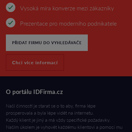
Vysoká míra konverze mezi zákazníky
Prezentace pro moderního podnikatele
PŘIDAT FIRMU DO VYHLEDÁVAČE
Chci více informací
O portálu IDFirma.cz
Naší činností je starat se o to aby, firma lépe
prosperovala a byla lépe vidět na internetu.
Každý klient je jiný a má vždy specifické požadavky.
Naším úkolem je vyhovět každému klientovi a pomoci mu