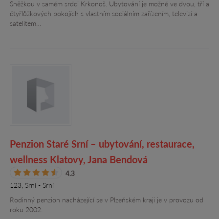
Sněžkou v samém srdci Krkonoš. Ubytování je možné ve dvou, tří a
čtyřlůžkových pokojích s vlastním sociálním zařízením, televizí a
satelitem…
Penzion Staré Srní – ubytování, restaurace,
wellness Klatovy, Jana Bendová
4.3
123, Srní - Srní
Rodinný penzion nacházející se v Plzeňském kraji je v provozu od
roku 2002.