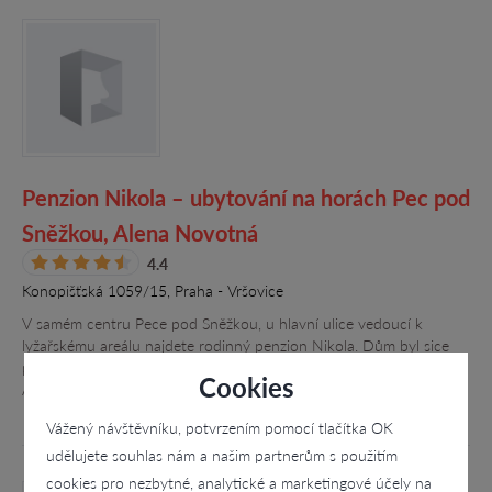
Penzion Nikola – ubytování na horách Pec pod
Sněžkou, Alena Novotná
4.4
Konopišťská 1059/15, Praha - Vršovice
V samém centru Pece pod Sněžkou, u hlavní ulice vedoucí k
lyžařskému areálu najdete rodinný penzion Nikola. Dům byl sice
postaven na místě staré chalupy už v roce 1930, ale jeho majitelé
Cookies
Alena a…
Vážený návštěvníku, potvrzením pomocí tlačítka OK
udělujete souhlas nám a našim partnerům s použitím
cookies pro nezbytné, analytické a marketingové účely na