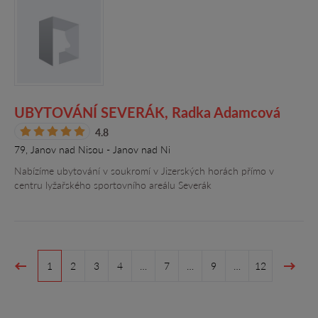
UBYTOVÁNÍ SEVERÁK, Radka Adamcová
4.8
79, Janov nad Nisou - Janov nad Ni
Nabízíme ubytování v soukromí v Jizerských horách přímo v
centru lyžařského sportovního areálu Severák
1
2
3
4
…
7
…
9
…
12