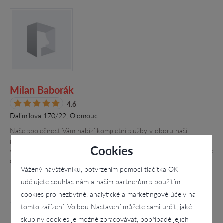
Milan Baborák
4.6
Dalimilova 170/22, Olomouc
Naše společnost Vám nabízí kompletní služby v oboru naší
působnosti. Využijte naše moderní metody, profesionální přístup a
Cookies
vždy ochotný personál. Neustále zkvalitňujeme své služby, čehož je
důkazem…
Vážený návštěvníku, potvrzením pomocí tlačítka OK
udělujete souhlas nám a našim partnerům s použitím
cookies pro nezbytné, analytické a marketingové účely na
tomto zařízení. Volbou Nastavení můžete sami určit, jaké
skupiny cookies je možné zpracovávat, popřípadě jejich