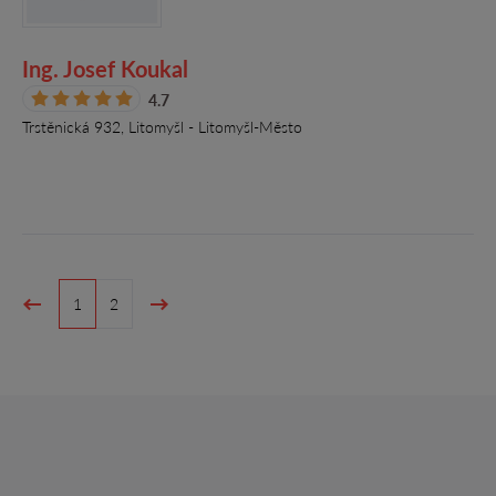
Ing. Josef Koukal
4.7
Trstěnická 932, Litomyšl - Litomyšl-Město
1
2