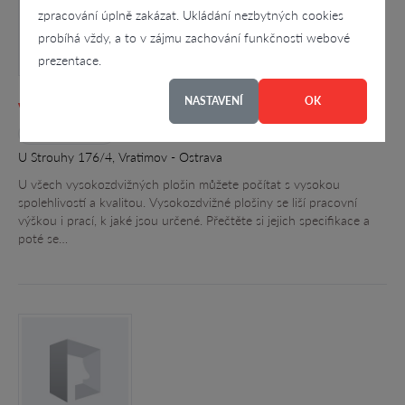
zpracování úplně zakázat. Ukládání nezbytných cookies
probíhá vždy, a to v zájmu zachování funkčnosti webové
prezentace.
NASTAVENÍ
OK
Vladimír Pánek
4.6
U Strouhy 176/4, Vratimov - Ostrava
U všech vysokozdvižných plošin můžete počítat s vysokou
spolehlivostí a kvalitou. Vysokozdvižné plošiny se liší pracovní
výškou i prací, k jaké jsou určené. Přečtěte si jejich specifikace a
poté se…