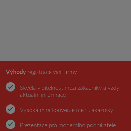
Výhody
registrace vaší firmy
Skvělá viditelnost mezi zákazníky a vždy
aktuální informace
Vysoká míra konverze mezi zákazníky
Prezentace pro moderního podnikatele