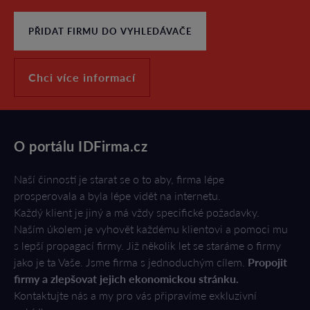
PŘIDAT FIRMU DO VYHLEDÁVAČE
Chci více informací
O portálu IDFirma.cz
Naší činností je starat se o to aby, firma lépe
prosperovala a byla lépe vidět na internetu.
Každý klient je jiný a má vždy specifické požadavky.
Naším úkolem je vyhovět každému klientovi a pomoci mu
s lepší propagací firmy. Již několik let se staráme o firmy
jako je ta Vaše. Jsme firma s jednoduchým cílem.
Propojit
firmy a zlepšovat jejich ekonomickou stránku.
Kontaktujte nás a my pro vás připravíme exkluzivní