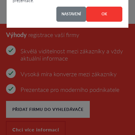
prezentace.
NASTAVENÍ
OK
Výhody
registrace vaší firmy
Skvělá viditelnost mezi zákazníky a vždy
aktuální informace
Vysoká míra konverze mezi zákazníky
Prezentace pro moderního podnikatele
PŘIDAT FIRMU DO VYHLEDÁVAČE
Chci více informací