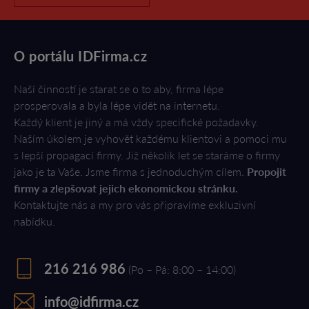
O portálu IDFirma.cz
Naší činností je starat se o to aby, firma lépe
prosperovala a byla lépe vidět na internetu.
Každý klient je jiný a má vždy specifické požadavky.
Naším úkolem je vyhovět každému klientovi a pomoci mu
s lepší propagací firmy. Již několik let se staráme o firmy
jako je ta Vaše. Jsme firma s jednoduchým cílem.
Propojit
firmy a zlepšovat jejich ekonomickou stránku.
Kontaktujte nás a my pro vás připravíme exkluzivní
nabídku.
216 216 986
(Po – Pá: 8:00 – 14:00)
info@idfirma.cz