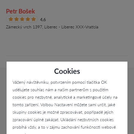
Petr Bošek
4.6
Zámecký vrch 1397, Liberec - Liberec XXX-Vratisla
Cookies
Vážený návštěvníku, potvrzením pomocí tlačítka OK
udělujete souhlas nám a našim partnerům s použitím
cookies pro nezbytné, analytické a marketingové účely na
tomto zařízení. Volbou Nastavení můžete sami určit, jaké
skupiny cookies je možné zpracovávat, popřípadě jejich
zpracování úplně zakázat. Ukládání nezbytných cookies
probíhá vždy, a to v zájmu zachování funkčnosti webové