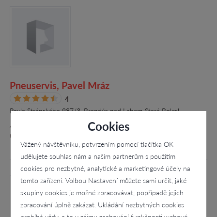
Pneuservis, Pavel Mráz
4
Pavla Stránského 987/3, Brandýs nad Labem-Stará Bolesl
Cookies
Autoservis Mráz nabízí kompletní služby pneuservisu a
rychloservisu v okrese Praha-východ
Vážený návštěvníku, potvrzením pomocí tlačítka OK
udělujete souhlas nám a našim partnerům s použitím
cookies pro nezbytné, analytické a marketingové účely na
tomto zařízení. Volbou Nastavení můžete sami určit, jaké
skupiny cookies je možné zpracovávat, popřípadě jejich
zpracování úplně zakázat. Ukládání nezbytných cookies
probíhá vždy, a to v zájmu zachování funkčnosti webové