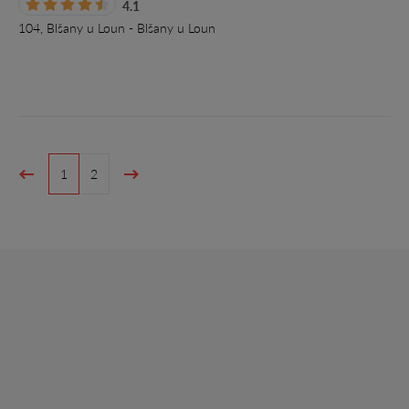
4.1
104, Blšany u Loun - Blšany u Loun
1
2