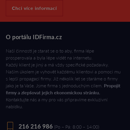
Chci více informací
O portálu IDFirma.cz
Naší činností je starat se o to aby, firma lépe
prosperovala a byla lépe vidět na internetu.
Každý klient je jiný a má vždy specifické požadavky.
Naším úkolem je vyhovět každému klientovi a pomoci mu
s lepší propagací firmy. Již několik let se staráme o firmy
jako je ta Vaše. Jsme firma s jednoduchým cílem.
Propojit
firmy a zlepšovat jejich ekonomickou stránku.
Kontaktujte nás a my pro vás připravíme exkluzivní
nabídku.
216 216 986
(Po – Pá: 8:00 – 14:00)