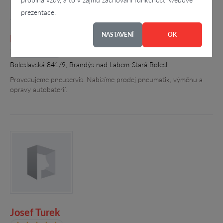
prezentace.
NASTAVENÍ
OK
Pneuservis, Petr Šimonek
4.2
Boleslavská 841/9, Brandýs nad Labem-Stará Bolesl
Provozujeme pneuservis. Nabízíme prodej pneumatik, výměnu a
opravy autobaterií.
Josef Turek