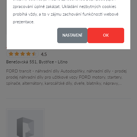
zpracování úplně zakázat. Ukládání nezbytných cookies
probíhá vždy, a to v zájmu zachování funkčnosti webové
prezentace.
NASTAVENÍ
OK
Jaroslav Sekal
4.5
Benešovská 551, Bystřice - Líšno
FORD transit - náhradní díly Autodoplňky, náhradní díly - prodej
prodej náhradní díly pro užitkové vozy FORD motory, startery,
spínače, alternátory, karosářské díly, dveře, blatníky, nápravy,…