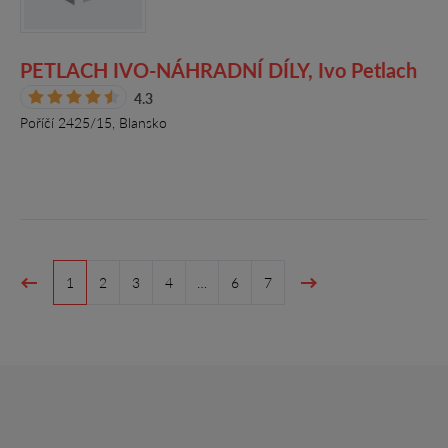
PETLACH IVO-NÁHRADNÍ DÍLY, Ivo Petlach
4.3
Poříčí 2425/15, Blansko
1
2
3
4
…
6
7