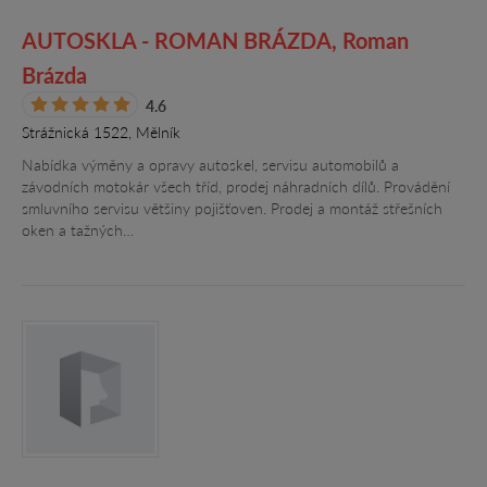
AUTOSKLA - ROMAN BRÁZDA, Roman
Brázda
4.6
Strážnická 1522, Mělník
Nabídka výměny a opravy autoskel, servisu automobilů a
závodních motokár všech tříd, prodej náhradních dílů. Provádění
smluvního servisu většiny pojišťoven. Prodej a montáž střešních
oken a tažných…