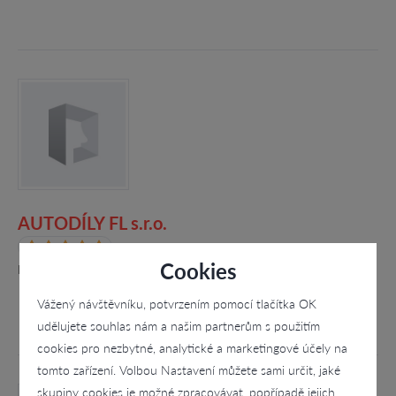
AUTODÍLY FL s.r.o.
4.8
Cookies
Lešany 69, Lešany
Vážený návštěvníku, potvrzením pomocí tlačítka OK
udělujete souhlas nám a našim partnerům s použitím
cookies pro nezbytné, analytické a marketingové účely na
tomto zařízení. Volbou Nastavení můžete sami určit, jaké
skupiny cookies je možné zpracovávat, popřípadě jejich