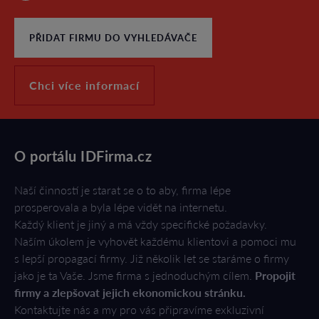
PŘIDAT FIRMU DO VYHLEDÁVAČE
Chci více informací
O portálu IDFirma.cz
Naší činností je starat se o to aby, firma lépe
prosperovala a byla lépe vidět na internetu.
Každý klient je jiný a má vždy specifické požadavky.
Naším úkolem je vyhovět každému klientovi a pomoci mu
s lepší propagací firmy. Již několik let se staráme o firmy
jako je ta Vaše. Jsme firma s jednoduchým cílem.
Propojit
firmy a zlepšovat jejich ekonomickou stránku.
Kontaktujte nás a my pro vás připravíme exkluzivní