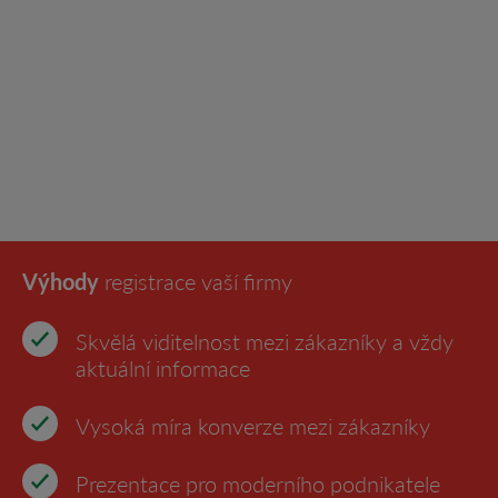
Výhody
registrace vaší firmy
Skvělá viditelnost mezi zákazníky a vždy
aktuální informace
Vysoká míra konverze mezi zákazníky
Prezentace pro moderního podnikatele