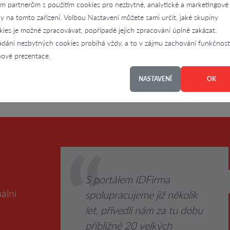
im partnerům s použitím cookies pro nezbytné, analytické a marketingové
4.2
ly na tomto zařízení. Volbou Nastavení můžete sami určit, jaké skupiny
rdubic
kies je možné zpracovávat, popřípadě jejich zpracování úplně zakázat.
ádání nezbytných cookies probíhá vždy, a to v zájmu zachování funkčnost
říklad čepičky s tkaničkami nebo oušky, bodýčka, kalhoty a overaly. Nabí
é bavlny.
ové prezentace.
NASTAVENÍ
OK
S portálem IDFirma
ální
spolupracujeme již několik
let, přivedli nám za tu dobu
přibližně 20 velkých