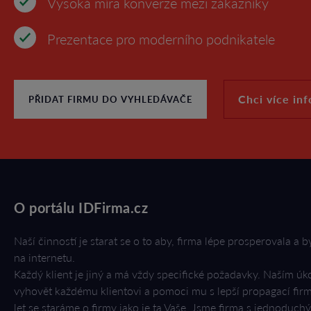
Vysoká míra konverze mezi zákazníky
Prezentace pro moderního podnikatele
Chci více in
PŘIDAT FIRMU DO VYHLEDÁVAČE
O portálu IDFirma.cz
Naší činností je starat se o to aby, firma lépe prosperovala a b
na internetu.
Každý klient je jiný a má vždy specifické požadavky. Naším úk
vyhovět každému klientovi a pomoci mu s lepší propagací firmy
let se staráme o firmy jako je ta Vaše. Jsme firma s jednoduch