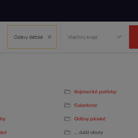
Oděvy dětské
Kojenecké potřeby
Galanterie
ihy
Oděvy pánské
ské
... další obory