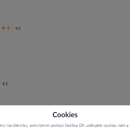
4.1
4.1
Cookies
ený návštěvníku, potvrzením pomocí tlačítka OK udělujete souhlas nám a