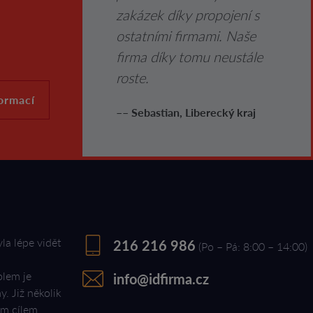
zakázek díky propojení s
ostatními firmami. Naše
firma díky tomu neustále
roste.
formací
–– Sebastian, Liberecký kraj
yla lépe vidět
216 216 986
(Po – Pá: 8:00 – 14:00)
olem je
info@idfirma.cz
. Již několik
ým cílem.