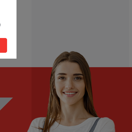
i
zíme