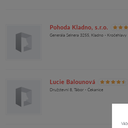
Pohoda Kladno, s.r.o.
Generála Selnera 3255, Kladno - Kročehlavy
Lucie Balounová
Družstevní 8, Tábor - Čekanice
Váž