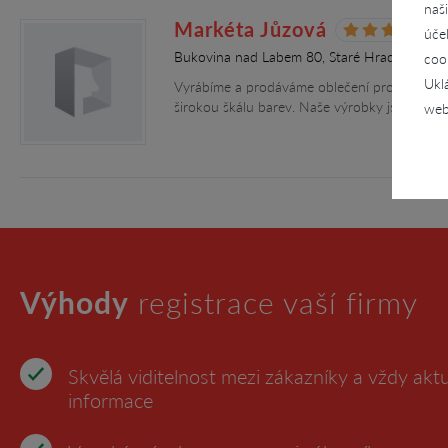
naš
Markéta Jůzová
úče
Bukovina nad Labem 80, Staré Hradiště u Pa
coo
Ukl
Vyrábíme a prodáváme oblečení pro děti, nap
širokou škálu barev. Naše výrobky jsou z čist
web
Výhody
registrace vaší firmy
Skvělá viditelnost mezi zákazníky a vždy aktu
informace