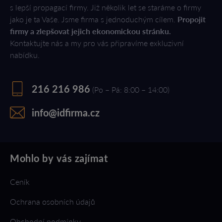
s lepší propagací firmy. Již několik let se staráme o firmy
jako je ta Vaše. Jsme firma s jednoduchým cílem.
Propojit
firmy a zlepšovat jejich ekonomickou stránku.
Kontaktujte nás a my pro vás připravíme exkluzivní
nabídku.
216 216 986
(Po – Pá: 8:00 – 14:00)
info@idfirma.cz
Mohlo by vás zajímat
Ceník
Ochrana osobních údajů
Obchodní podmínky