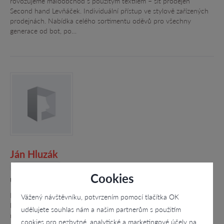
rovozujeme maloobchod s použitým textilem – síť prodejen
Second hand Levňáček. Individuální přístup ve stylově zařízených
prodejnách. Nabídka celého sortimentu oděvů pro všechny
generace od bot, po…
Ján Hluzák
4.4
Cookies
U Studia 2253/20, Ostrava - Zábřeh
Ložní povlečení vyrábíme ve vlastní chráněné dílně a jeho vysoká
Vážený návštěvníku, potvrzením pomocí tlačítka OK
kvalita je výsledkem více než 20letých zkušeností. V naší nabídce
udělujete souhlas nám a našim partnerům s použitím
najdete povlečení mnoha barev a vzorů z kvalitních materiálů. V…
cookies pro nezbytné, analytické a marketingové účely na