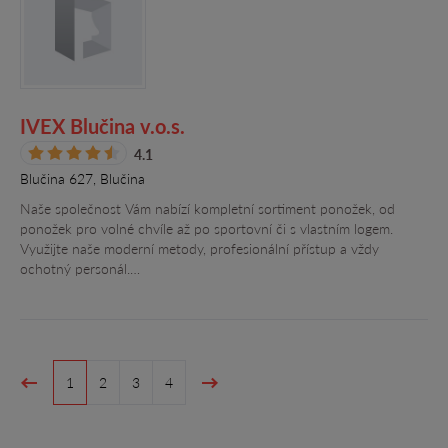
IVEX Blučina v.o.s.
4.1
Blučina 627, Blučina
Naše společnost Vám nabízí kompletní sortiment ponožek, od
ponožek pro volné chvíle až po sportovní či s vlastním logem.
Využijte naše moderní metody, profesionální přístup a vždy
ochotný personál.…
1
2
3
4