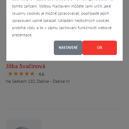
tomto zařízení. Volbou Nastavení můžete sami určit, jaké
skupiny cookies je možné zpracovávat, popřípadě jejich
zpracování úplně zakázat. Ukládání nezbytných cookies
probíhá vždy, a to v zájmu zachování funkčnosti webové
prezentace.
NASTAVENÍ
OK
Jitka Svačinová
4.6
Na Sádkách 132, Dačice - Dačice IV