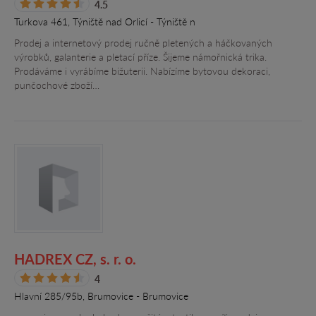
4.5
Turkova 461, Týniště nad Orlicí - Týniště n
Prodej a internetový prodej ručně pletených a háčkovaných
výrobků, galanterie a pletací příze. Šijeme námořnická trika.
Prodáváme i vyrábíme bižuterii. Nabízíme bytovou dekoraci,
punčochové zboží…
HADREX CZ, s. r. o.
4
Hlavní 285/95b, Brumovice - Brumovice