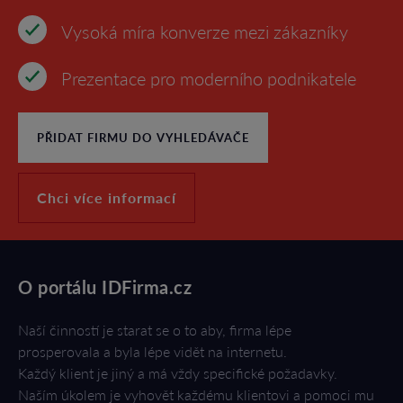
Vysoká míra konverze mezi zákazníky
Prezentace pro moderního podnikatele
PŘIDAT FIRMU DO VYHLEDÁVAČE
Chci více informací
O portálu IDFirma.cz
Naší činností je starat se o to aby, firma lépe
prosperovala a byla lépe vidět na internetu.
Každý klient je jiný a má vždy specifické požadavky.
Naším úkolem je vyhovět každému klientovi a pomoci mu