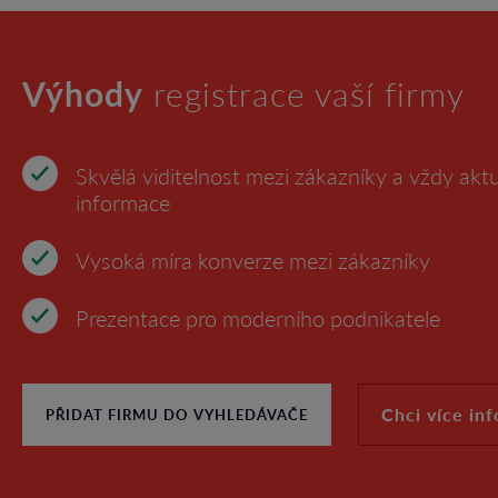
Výhody
registrace vaší firmy
Skvělá viditelnost mezi zákazníky a vždy aktu
informace
Vysoká míra konverze mezi zákazníky
Prezentace pro moderního podnikatele
Chci více in
PŘIDAT FIRMU DO VYHLEDÁVAČE