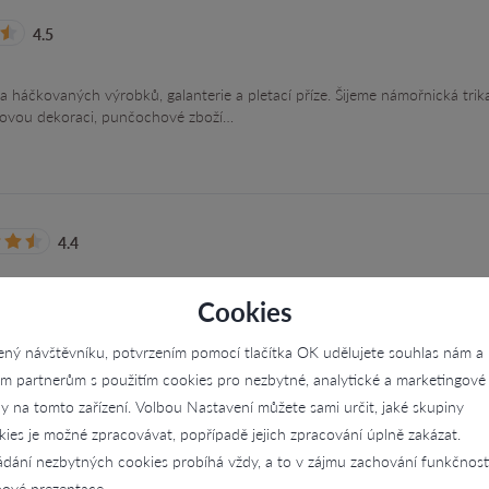
4.5
a háčkovaných výrobků, galanterie a pletací příze. Šijeme námořnická trika
ytovou dekoraci, punčochové zboží…
4.4
Cookies
ený návštěvníku, potvrzením pomocí tlačítka OK udělujete souhlas nám a
im partnerům s použitím cookies pro nezbytné, analytické a marketingové
ly na tomto zařízení. Volbou Nastavení můžete sami určit, jaké skupiny
kies je možné zpracovávat, popřípadě jejich zpracování úplně zakázat.
idů
4.8
ádání nezbytných cookies probíhá vždy, a to v zájmu zachování funkčnost
ové prezentace.