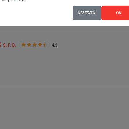
0 let, byla založena už v roce 1956. Za tuto dobu se táborské výrobní dr
ských firem s různorodými…
NASTAVENÍ
OK
s.r.o.
4.1