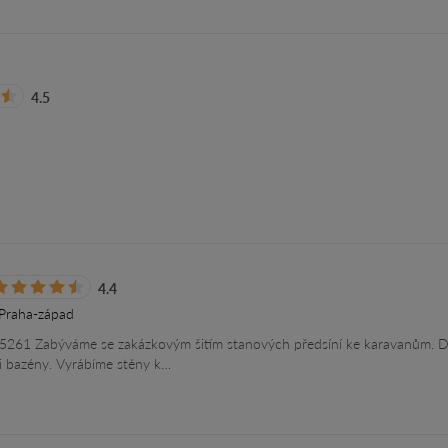
4.5
4.4
 Praha-západ
, 25261 Zabýváme se zakázkovým šitím stanových předsíní ke karavanům. D
či bazény. Vyrábíme stěny k…