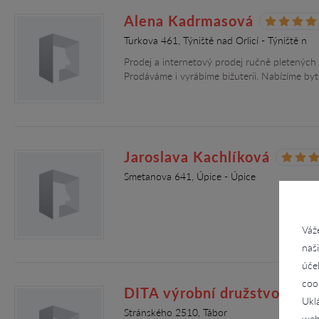
Alena Kadrmasová
Turkova 461, Týniště nad Orlicí - Týniště n
Prodej a internetový prodej ručně pletených 
Prodáváme i vyrábíme bižuterii. Nabízíme b
Jaroslava Kachlíková
Smetanova 641, Úpice - Úpice
Váž
naš
úče
coo
DITA výrobní družstvo inval
Ukl
Stránského 2510, Tábor
web