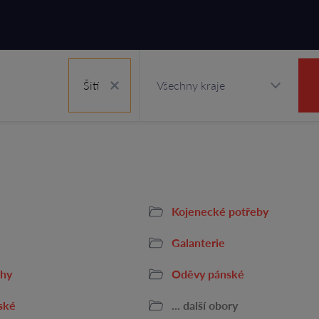
Šití
Kojenecké potřeby
Galanterie
ihy
Oděvy pánské
ské
... další obory