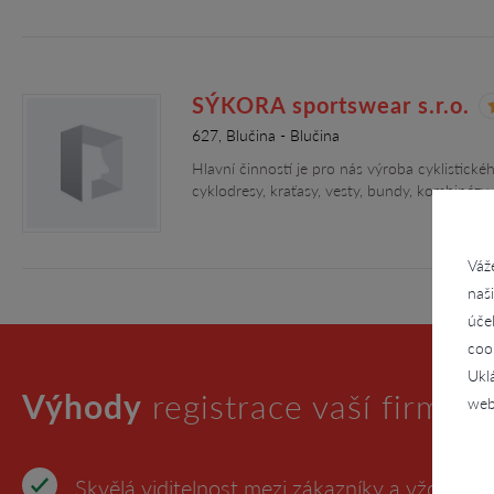
SÝKORA sportswear s.r.o.
627, Blučina - Blučina
Hlavní činností je pro nás výroba cyklistick
cyklodresy, kraťasy, vesty, bundy, kombinézy
Váž
naš
úče
coo
Ukl
Výhody
registrace vaší firmy
web
Skvělá viditelnost mezi zákazníky a vždy aktu