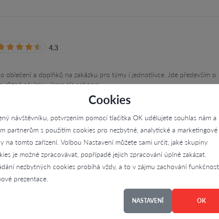
4.3
ého oblečení a doplňků na zakázku pro týmy i jednotlivce. Jde především o
 a různé návleky. Jsme ale schopni…
Cookies
ený návštěvníku, potvrzením pomocí tlačítka OK udělujete souhlas nám a
im partnerům s použitím cookies pro nezbytné, analytické a marketingové
ly na tomto zařízení. Volbou Nastavení můžete sami určit, jaké skupiny
kies je možné zpracovávat, popřípadě jejich zpracování úplně zakázat.
ádání nezbytných cookies probíhá vždy, a to v zájmu zachování funkčnost
ové prezentace.
NASTAVENÍ
OK
Díky tomuto portálu jsme
ální
našli skvělé dodavatele pro