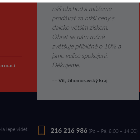
náš obchod a můžeme
prodávat za nižší ceny s
daleko větším ziskem.
Obrat se nám ročně
zvětšuje přibližně o 10% a
jsme velice spokojeni.
Děkujeme.
formací
–– Vít, Jihomoravský kraj
yla lépe vidět
216 216 986
(Po – Pá: 8:00 – 14:00)