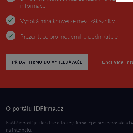
informace
Vysoká míra konverze mezi zákazníky
Prezentace pro moderního podnikatele
Chci více in
PŘIDAT FIRMU DO VYHLEDÁVAČE
O portálu IDFirma.cz
Naší činností je starat se o to aby, firma lépe prosperovala a b
na internetu.