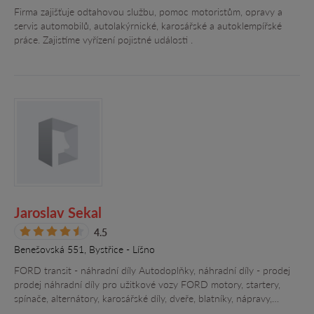
Firma zajišťuje odtahovou službu, pomoc motoristům, opravy a
servis automobilů, autolakýrnické, karosářské a autoklempířské
práce. Zajistíme vyřízení pojistné události .
Jaroslav Sekal
4.5
Benešovská 551, Bystřice - Líšno
FORD transit - náhradní díly Autodoplňky, náhradní díly - prodej
prodej náhradní díly pro užitkové vozy FORD motory, startery,
spínače, alternátory, karosářské díly, dveře, blatníky, nápravy,…