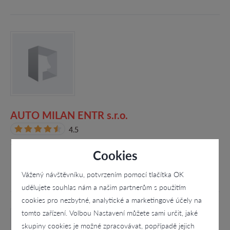
AUTO MILAN ENTR s.r.o.
4.5
1. máje 112, Dlouhá Loučka
Cookies
Vážený návštěvníku, potvrzením pomocí tlačítka OK
udělujete souhlas nám a našim partnerům s použitím
cookies pro nezbytné, analytické a marketingové účely na
tomto zařízení. Volbou Nastavení můžete sami určit, jaké
skupiny cookies je možné zpracovávat, popřípadě jejich