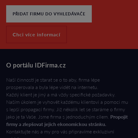
PŘIDAT FIRMU DO VYHLEDÁVAČE
Chci více informací
O portálu IDFirma.cz
Naší činností je starat se o to aby, firma lépe
prosperovala a byla lépe vidět na internetu.
Každý klient je jiný a má vždy specifické požadavky.
Naším úkolem je vyhovět každému klientovi a pomoci mu
s lepší propagací firmy. Již několik let se staráme o firmy
jako je ta Vaše. Jsme firma s jednoduchým cílem.
Propojit
firmy a zlepšovat jejich ekonomickou stránku.
Kontaktujte nás a my pro vás připravíme exkluzivní