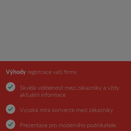
Výhody
registrace vaší firmy
Skvělá viditelnost mezi zákazníky a vždy
aktuální informace
Vysoká míra konverze mezi zákazníky
Prezentace pro moderního podnikatele