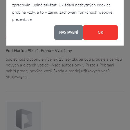
zpracování úplně zakázat. Ukládání nezbytných cookies
probíhá vždy, a to v zájmu zachování funkčnosti webové
prezentace.
NASTAVENÍ
OK
Auto - Poly spol. s r.o.
4
Pod Harfou 904/1, Praha - Vysočany
Společnost disponuje více jak 25 lety zkušeností prodeje a servisu
nových a ojetých vozidel. Naše autosalony v Praze a Příbrami
nabízí prodej nových vozů Škoda a prodej užitkových vozů
Volkswagen.…