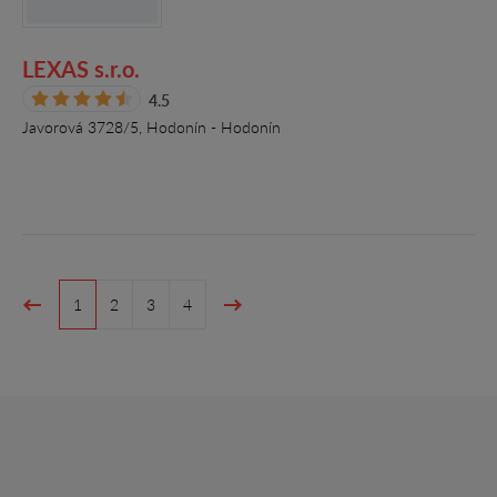
LEXAS s.r.o.
4.5
Javorová 3728/5, Hodonín - Hodonín
1
2
3
4